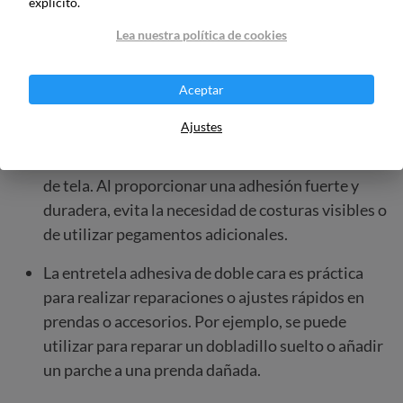
encajes, parches de tela u otros adornos, de forma
explícito.
rápida y sencilla.
Lea nuestra política de cookies
Esta entretela es muy útil para unir telas o
materiales diferentes entre sí sin necesidad de
Aceptar
costuras visibles. Se puede utilizar en proyectos
Ajustes
como la confección de bolsos, la creación de
apliques complejos o la unión de distintas capas
de tela. Al proporcionar una adhesión fuerte y
duradera, evita la necesidad de costuras visibles o
de utilizar pegamentos adicionales.
La entretela adhesiva de doble cara es práctica
para realizar reparaciones o ajustes rápidos en
prendas o accesorios. Por ejemplo, se puede
utilizar para reparar un dobladillo suelto o añadir
un parche a una prenda dañada.