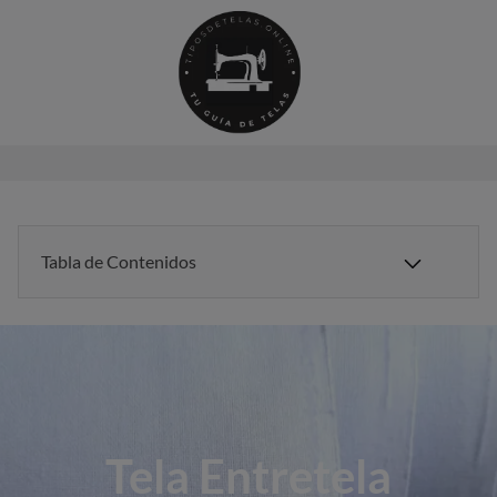
Saltar
al
contenido
Tabla de Contenidos
Tela Entretela