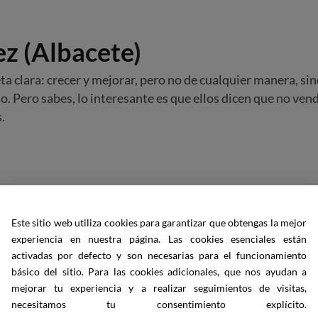
ez (Albacete
)
clara: crecer y mejorar, pero no de cualquier manera, sino c
do. Pero sabes, lo interesante es que ellos dicen que no ve
.
Este sitio web utiliza cookies para garantizar que obtengas la mejor
experiencia en nuestra página. Las cookies esenciales están
activadas por defecto y son necesarias para el funcionamiento
básico del sitio. Para las cookies adicionales, que nos ayudan a
mejorar tu experiencia y a realizar seguimientos de visitas,
necesitamos tu consentimiento explícito.