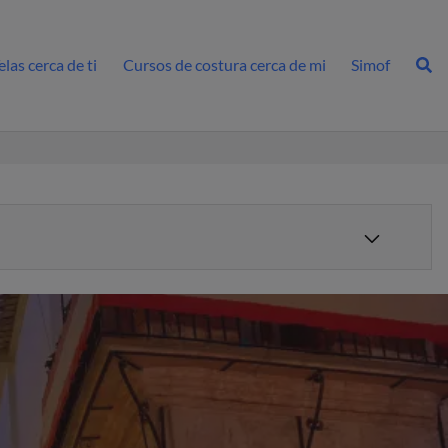
las cerca de ti
Cursos de costura cerca de mi
Simof