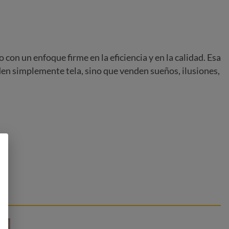
on un enfoque firme en la eficiencia y en la calidad. Esa
nden simplemente tela, sino que venden sueños, ilusiones,