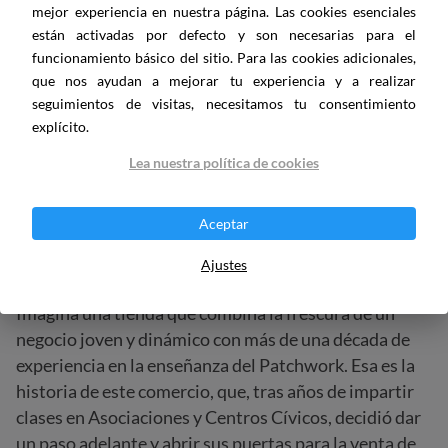
mejor experiencia en nuestra página. Las cookies esenciales
están activadas por defecto y son necesarias para el
funcionamiento básico del sitio. Para las cookies adicionales,
que nos ayudan a mejorar tu experiencia y a realizar
seguimientos de visitas, necesitamos tu consentimiento
explícito.
Lea nuestra política de cookies
Aceptar
Tienda de Patchwork: Las Tijeras de
Ajustes
Gloria
Imagina una tienda que combina la frescura de un
negocio joven y dinámico con más de una década de
experiencia en la enseñanza del Patchwork. Esa es la
historia de este comercio, que, tras años de impartir
clases en Asociaciones y Centros Cívicos, decidió dar
un paso adelante y abrir sus puertas para la venta de