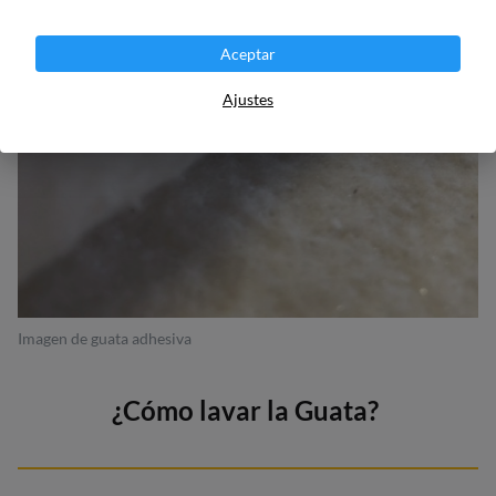
Aceptar
Ajustes
Imagen de guata adhesiva
¿Cómo lavar la Guata?