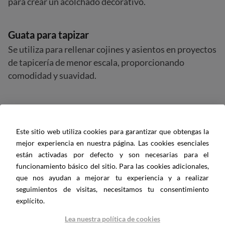
para crear un acolchado decorativo.
Guata para tapizar
Se utiliza para rellenar cojines y asientos en proyectos
de tapicería de menor escala, proporcionando
comodidad y suavidad.
Guata para manualidades
La podemos usar también en manualidades como en
Este sitio web utiliza cookies para garantizar que obtengas la
el Scrapbooking creando álbumes de recortes,
mejor experiencia en nuestra página. Las cookies esenciales
tarjetas decorativas y adornos acolchados.
están activadas por defecto y son necesarias para el
funcionamiento básico del sitio. Para las cookies adicionales,
que nos ayudan a mejorar tu experiencia y a realizar
seguimientos de visitas, necesitamos tu consentimiento
explícito.
Lea nuestra política de cookies