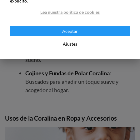
explícito.
Mantas de Polar Coralina
: Buscadas por
Lea nuestra política de cookies
su calidez y suavidad, ideales para las
noches frías.
Aceptar
Sábanas de Polar Coralina
: Populares
Ajustes
por proporcionar confort durante el
sueño.
Cojines y Fundas de Polar Coralina
:
Buscados para añadir un toque suave y
acogedor al hogar.
Usos de la Coralina
en Ropa y Accesorios